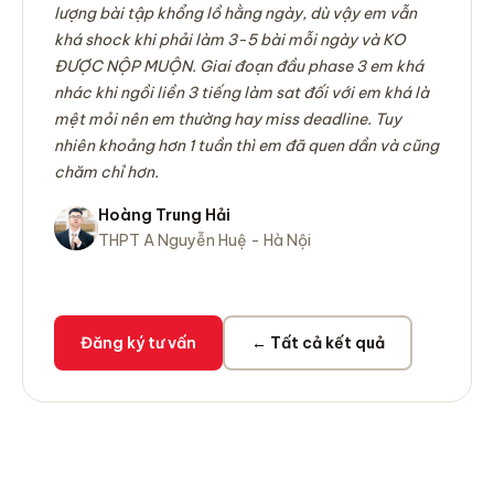
lượng bài tập khổng lồ hằng ngày, dù vậy em vẫn
khá shock khi phải làm 3-5 bài mỗi ngày và KO
ĐƯỢC NỘP MUỘN. Giai đoạn đầu phase 3 em khá
nhác khi ngồi liền 3 tiếng làm sat đối với em khá là
mệt mỏi nên em thường hay miss deadline. Tuy
nhiên khoảng hơn 1 tuần thì em đã quen dần và cũng
chăm chỉ hơn.
Hoàng Trung Hải
THPT A Nguyễn Huệ - Hà Nội
Đăng ký tư vấn
← Tất cả kết quả